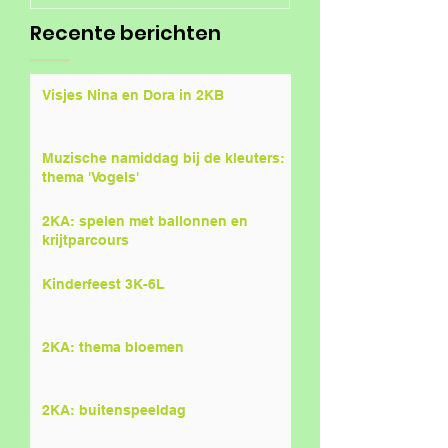
Recente berichten
Visjes Nina en Dora in 2KB
Muzische namiddag bij de kleuters:
thema 'Vogels'
2KA: spelen met ballonnen en
krijtparcours
Kinderfeest 3K-6L
2KA: thema bloemen
2KA: buitenspeeldag