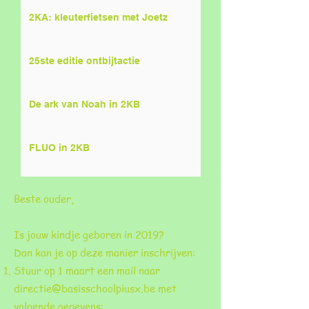
2KA: kleuterfietsen met Joetz
25ste editie ontbijtactie
De ark van Noah in 2KB
FLUO in 2KB
Beste ouder,
Is jouw kindje geboren in 2019?
Dan kan je op deze manier inschrijven:
Stuur op 1 maart een mail naar
directie@basisschoolpiusx.be
met
volgende gegevens: