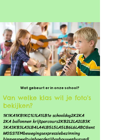
Wat gebeurt er in onze school?
Van welke klas wil je foto's
bekijken?
1K
1KA
1KB
1KC
1L
1LA
1LB
1e schooldag
2K
2KA
2KA ballonnen krijtparcours
2KB
2L
2LA
2LB
3K
3KA
3KB
3LA
3LB
4LA
4LB
5L
5LA
5LB
6L
6LA
BC
Gent
MOS
STEM
bewegingsexpressie
bezinning
binnenspeeltuin
boerderij
bos
bouwen
burundi