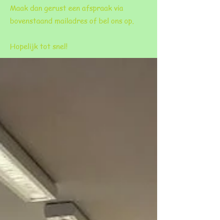
Maak dan gerust een afspraak via
bovenstaand mailadres of bel ons op.
Hopelijk tot snel!