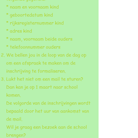
* naam en voornaam kind
* geboortedatum kind
* rijksregisternummer kind
* adres kind
* naam, voornaam beide ouders
* telefoonnummer ouders
We bellen jou in de loop van de dag op
om een afspraak te maken om de
inschrijving te formaliseren.
Lukt het niet om een mail te sturen?
Dan kan je op 1 maart naar school
komen.
De volgorde van de inschrijvingen wordt
bepaald door het uur van aankomst van
de mail.
Wil je graag een bezoek aan de school
brengen?