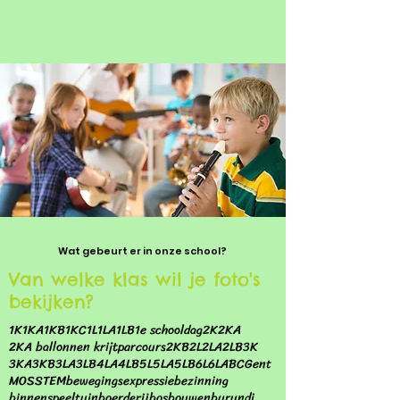
Wat gebeurt er in onze school?
Van welke klas wil je foto's
bekijken?
1K
1KA
1KB
1KC
1L
1LA
1LB
1e schooldag
2K
2KA
2KA ballonnen krijtparcours
2KB
2L
2LA
2LB
3K
3KA
3KB
3LA
3LB
4LA
4LB
5L
5LA
5LB
6L
6LA
BC
Gent
MOS
STEM
bewegingsexpressie
bezinning
binnenspeeltuin
boerderij
bos
bouwen
burundi