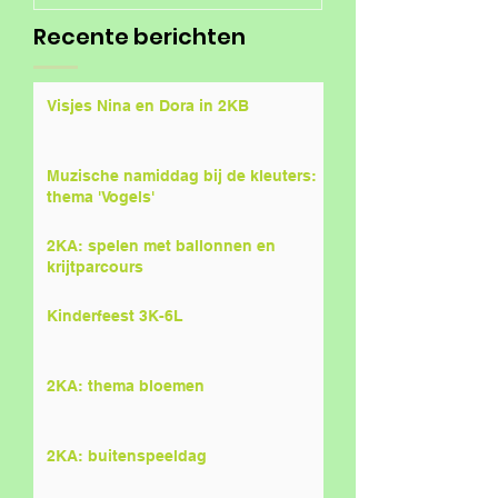
Recente berichten
Visjes Nina en Dora in 2KB
Muzische namiddag bij de kleuters:
thema 'Vogels'
2KA: spelen met ballonnen en
krijtparcours
Kinderfeest 3K-6L
2KA: thema bloemen
2KA: buitenspeeldag