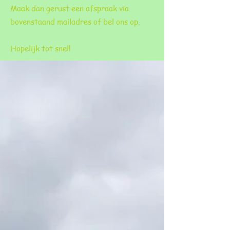
Maak dan gerust een afspraak via
bovenstaand mailadres of bel ons op.
Hopelijk tot snel!