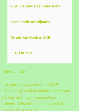
2KA: kleuterfietsen met Joetz
25ste editie ontbijtactie
De ark van Noah in 2KB
FLUO in 2KB
Beste ouder,
Is jouw kindje geboren in 2019?
Dan kan je op deze manier inschrijven:
Stuur op 1 maart een mail naar
directie@basisschoolpiusx.be
met
volgende gegevens: