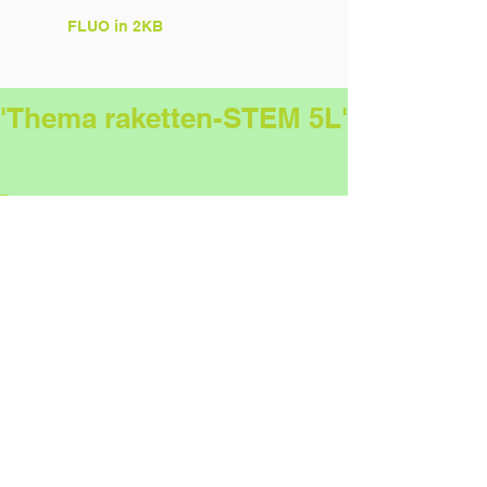
FLUO in 2KB
'Thema raketten-STEM 5L'
Tags:
5L
STEM
Comments