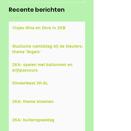
Recente berichten
Visjes Nina en Dora in 2KB
Muzische namiddag bij de kleuters:
thema 'Vogels'
2KA: spelen met ballonnen en
krijtparcours
Kinderfeest 3K-6L
2KA: thema bloemen
2KA: buitenspeeldag