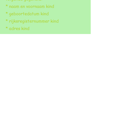
* naam en voornaam kind
* geboortedatum kind
* rijksregisternummer kind
* adres kind
* naam, voornaam beide ouders
* telefoonnummer ouders
We bellen jou in de loop van de dag op
om een afspraak te maken om de
inschrijving te formaliseren.
Lukt het niet om een mail te sturen?
Dan kan je op 1 maart naar school
komen.
De volgorde van de inschrijvingen wordt
bepaald door het uur van aankomst van
de mail.
Wil je graag een bezoek aan de school
brengen?