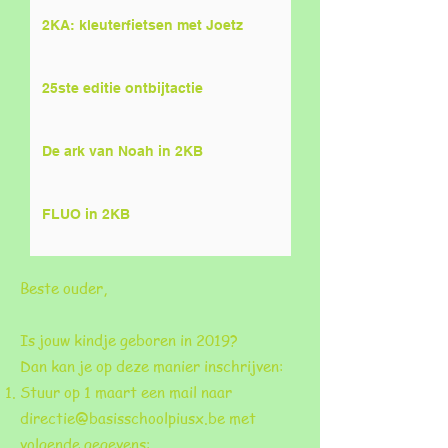
2KA: kleuterfietsen met Joetz
25ste editie ontbijtactie
De ark van Noah in 2KB
FLUO in 2KB
Beste ouder,
Is jouw kindje geboren in 2019?
Dan kan je op deze manier inschrijven:
Stuur op 1 maart een mail naar
directie@basisschoolpiusx.be
met
volgende gegevens: