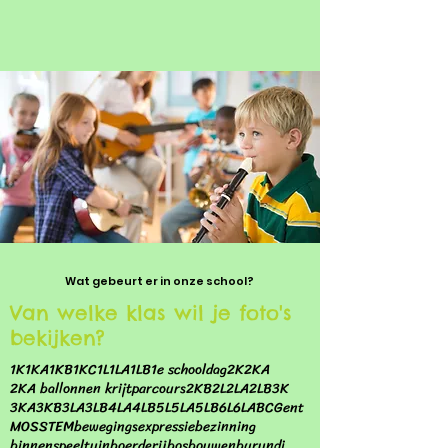
Wat gebeurt er in onze school?
Van welke klas wil je foto's
bekijken?
1K
1KA
1KB
1KC
1L
1LA
1LB
1e schooldag
2K
2KA
2KA ballonnen krijtparcours
2KB
2L
2LA
2LB
3K
3KA
3KB
3LA
3LB
4LA
4LB
5L
5LA
5LB
6L
6LA
BC
Gent
MOS
STEM
bewegingsexpressie
bezinning
binnenspeeltuin
boerderij
bos
bouwen
burundi