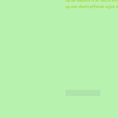
Op de website is er extra in
op een doeltreffende wijze 
Like
Reply