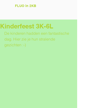
FLUO in 2KB
Kinderfeest 3K-6L
De kinderen hadden een fantastische 
dag. Hier zie je hun stralende 
gezichten :-)