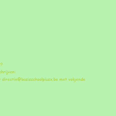
9?
chrijven:
ar
directie@basisschoolpiusx.be
met volgende