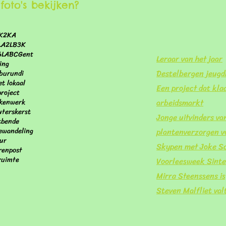
foto's bekijken?
K
2KA
LA
2LB
3K
6LA
BC
Gent
Leraar van het jaar
ing
Destelbergen jeug
burundi
et lokaal
Een project dat klaa
project
arbeidsmarkt
kenwerk
uters
kerst
Jonge uitvinders va
tbende
ewandeling
plantenverzorgen v
ur
Skypen met Joke Sc
ren
post
ruimte
Voorleesweek Sinte
Mirra Steenssens is
Steven Malfliet val