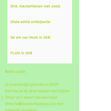
2KA: kleuterfietsen met Joetz
25ste editie ontbijtactie
De ark van Noah in 2KB
FLUO in 2KB
Beste ouder,
Is jouw kindje geboren in 2019?
Dan kan je op deze manier inschrijven:
Stuur op 1 maart een mail naar
directie@basisschoolpiusx.be
met
volgende gegevens: