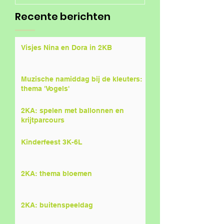
Recente berichten
Visjes Nina en Dora in 2KB
Muzische namiddag bij de kleuters:
thema 'Vogels'
2KA: spelen met ballonnen en
krijtparcours
Kinderfeest 3K-6L
2KA: thema bloemen
2KA: buitenspeeldag