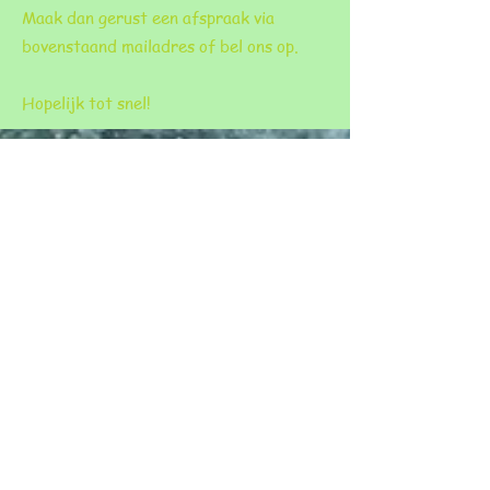
Maak dan gerust een afspraak via
bovenstaand mailadres of bel ons op.
Hopelijk tot snel!