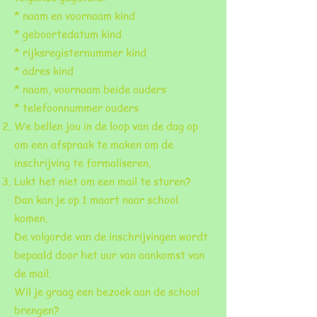
* naam en voornaam kind
* geboortedatum kind
* rijksregisternummer kind
* adres kind
* naam, voornaam beide ouders
* telefoonnummer ouders
We bellen jou in de loop van de dag op
om een afspraak te maken om de
inschrijving te formaliseren.
Lukt het niet om een mail te sturen?
Dan kan je op 1 maart naar school
komen.
De volgorde van de inschrijvingen wordt
bepaald door het uur van aankomst van
de mail.
Wil je graag een bezoek aan de school
brengen?