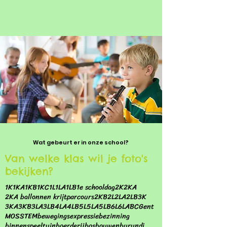
Wat gebeurt er in onze school?
Van welke klas wil je foto's
bekijken?
1K
1KA
1KB
1KC
1L
1LA
1LB
1e schooldag
2K
2KA
2KA ballonnen krijtparcours
2KB
2L
2LA
2LB
3K
3KA
3KB
3LA
3LB
4LA
4LB
5L
5LA
5LB
6L
6LA
BC
Gent
MOS
STEM
bewegingsexpressie
bezinning
binnenspeeltuin
boerderij
bos
bouwen
burundi