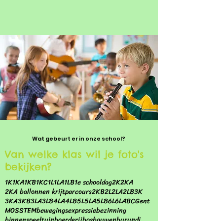
Wat gebeurt er in onze school?
Van welke klas wil je foto's
bekijken?
1K
1KA
1KB
1KC
1L
1LA
1LB
1e schooldag
2K
2KA
2KA ballonnen krijtparcours
2KB
2L
2LA
2LB
3K
3KA
3KB
3LA
3LB
4LA
4LB
5L
5LA
5LB
6L
6LA
BC
Gent
MOS
STEM
bewegingsexpressie
bezinning
binnenspeeltuin
boerderij
bos
bouwen
burundi