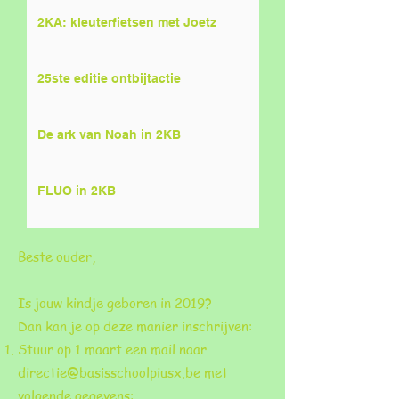
2KA: kleuterfietsen met Joetz
25ste editie ontbijtactie
De ark van Noah in 2KB
FLUO in 2KB
Beste ouder,
Is jouw kindje geboren in 2019?
Dan kan je op deze manier inschrijven:
Stuur op 1 maart een mail naar
directie@basisschoolpiusx.be
met
volgende gegevens: