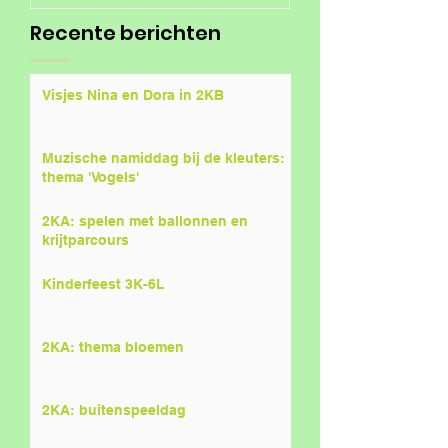
Recente berichten
Visjes Nina en Dora in 2KB
Muzische namiddag bij de kleuters:
thema 'Vogels'
2KA: spelen met ballonnen en
krijtparcours
Kinderfeest 3K-6L
2KA: thema bloemen
2KA: buitenspeeldag