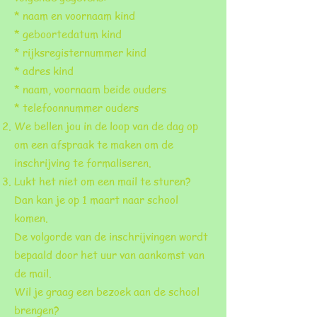
* naam en voornaam kind
* geboortedatum kind
* rijksregisternummer kind
* adres kind
* naam, voornaam beide ouders
* telefoonnummer ouders
We bellen jou in de loop van de dag op
om een afspraak te maken om de
inschrijving te formaliseren.
Lukt het niet om een mail te sturen?
Dan kan je op 1 maart naar school
komen.
De volgorde van de inschrijvingen wordt
bepaald door het uur van aankomst van
de mail.
Wil je graag een bezoek aan de school
brengen?