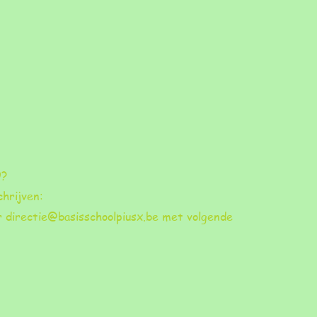
9?
chrijven:
ar
directie@basisschoolpiusx.be
met volgende