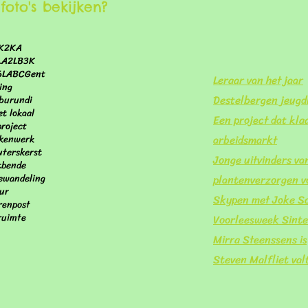
foto's bekijken?
K
2KA
LA
2LB
3K
6LA
BC
Gent
Leraar van het jaar
ing
Destelbergen jeug
burundi
et lokaal
Een project dat klaa
project
arbeidsmarkt
kenwerk
uters
kerst
Jonge uitvinders va
tbende
ewandeling
plantenverzorgen v
ur
Skypen met Joke Sc
ren
post
ruimte
Voorleesweek Sinte
Mirra Steenssens is
Steven Malfliet val