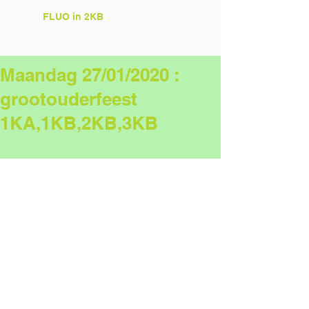
FLUO in 2KB
Maandag 27/01/2020 :
grootouderfeest
1KA,1KB,2KB,3KB
Tags:
2KB
3KB
1KA
1KB
grootouderfeest
Comments