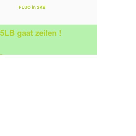
FLUO in 2KB
5LB gaat zeilen !
Tags:
5LB
sporten
zeilen
Comments