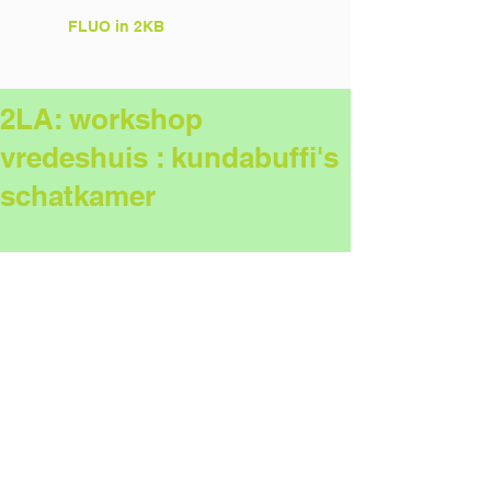
FLUO in 2KB
2LA: workshop
vredeshuis : kundabuffi's
schatkamer
Tags:
2LA
Comments