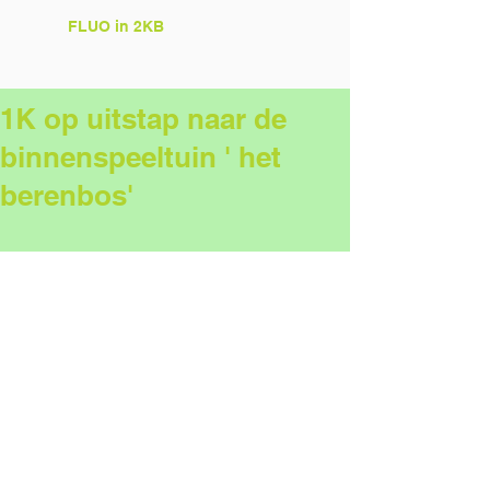
FLUO in 2KB
1K op uitstap naar de
binnenspeeltuin ' het
berenbos'
Tags:
1KA
1KC
1KB
Comments