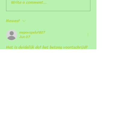
Write a comment...
Newest
mepovapelut827
Jun 07
Het is duidelijk dat het betoog voortschrijdt 
zonder onnodige uitweidingen. Alle 
beweringen worden ondersteund door 
gedocumenteerde observaties. De website 
bevat relevant aanvullend materiaal over 
het onderwerp. Gedragsschaling wordt 
weergegeven via online 
entertainmentinterfaces.