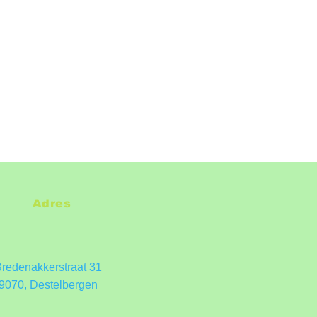
Adres
redenakkerstraat 31
9070, Destelbergen