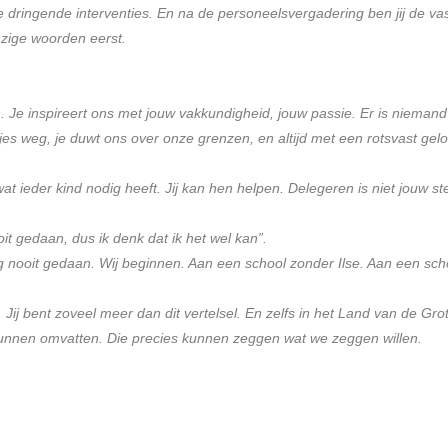
 de dringende interventies. En na de personeelsvergadering ben jij de 
nzige woorden eerst.
en. Je inspireert ons met jouw vakkundigheid, jouw passie. Er is nieman
antjes weg, je duwt ons over onze grenzen, en altijd met een rotsvast gel
t ieder kind nodig heeft. Jij kan hen helpen. Delegeren is niet jouw st
it gedaan, dus ik denk dat ik het wel kan”.
g nooit gedaan. Wij beginnen. Aan een school zonder Ilse. Aan een sch
tten. Jij bent zoveel meer dan dit vertelsel. En zelfs in het Land van de
 kunnen omvatten. Die precies kunnen zeggen wat we zeggen willen.